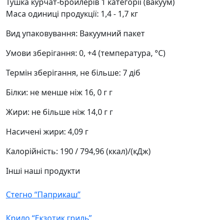
Тушка курчат-бройлерів 1 категорії (вакуум)
Маса одиниці продукції:
1,4 - 1,7 кг
Вид упаковування:
Вакуумний пакет
Умови зберігання:
0, +4 (температура, °С)
Термін зберігання, не більше:
7 діб
Білки:
не менше ніж 16, 0 г г
Жири:
не більше ніж 14,0 г г
Насичені жири:
4,09 г
Калорійність:
190 / 794,96 (ккал)/(кДж)
Інші наші продукти
Стегно “Паприкаш”
Крило “Екзотик гриль”