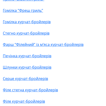
Гомілка “Фреш гриль”
Гомілка курчат-бройлерів
Стегно курчат-бройлерів
Фарш “Філейний” із м’яса курчат-бройлерів
Печінка курчат-бройлерів
Шлунки курчат-бройлерів
Серце курчат-бройлерів
Філе стегна курчат-бройлерів
Філе курчат-бройлерів