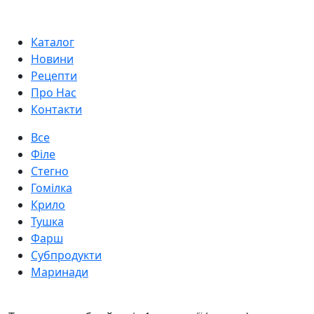
Каталог
Новини
Рецепти
Про Нас
Контакти
Все
Філе
Стегно
Гомілка
Крило
Тушка
Фарш
Субпродукти
Маринади